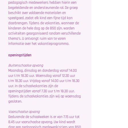
pedagogisch medewerkers hebben hierin een
begeleidende en ondersteunende rol. De groep
beschikt over voldoende materialen en
speelgoed, zodat elk kind een fijne tijd kan
doorbrengen. Tijdens de vakanties, wanneer de
kinderen de hele dag op de BSO zijn, worden
activiteiten georganiseerd rondom verschillende
thema’s. U ontvangt ruim van te voren
informatie over het vakantieprogramma.
openingstijden
Buitenschoolse opvang
Maandag, dinsdag en donderdag vanaf 14.00
uur t/m 18.30 uur. Woensdag vanaf 12.30 uur
t/m 18.30 uur. Vrijdag vanaf 14.00 uur t/m 18.30
uur. In de schoolvakanties zijn de
openingstijden vanaf 7.30 uur t/m 18.30 uur.
Tijdens de schoolvakanties zijn wij op woensdag
gesloten.
Voorschoolse opvang
Gedurende de schoolweken is er van 7.15 uur tot
8.45 uur voorschoolse opvang. Uw kind wordt
door een pedagogisch medewerk(st)ers van BSO